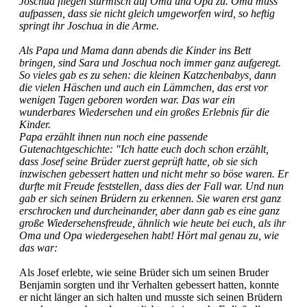
Joschua fliegen stürmisch auf Oma und Opa zu. Oma muss
aufpassen, dass sie nicht gleich umgeworfen wird, so heftig
springt ihr Joschua in die Arme.
Als Papa und Mama dann abends die Kinder ins Bett
bringen, sind Sara und Joschua noch immer ganz aufgeregt.
So vieles gab es zu sehen: die kleinen Katzchenbabys, dann
die vielen Häschen und auch ein Lämmchen, das erst vor
wenigen Tagen geboren worden war. Das war ein
wunderbares Wiedersehen und ein großes Erlebnis für die
Kinder.
Papa erzählt ihnen nun noch eine passende
Gutenachtgeschichte: "Ich hatte euch doch schon erzählt,
dass Josef seine Brüder zuerst geprüft hatte, ob sie sich
inzwischen gebessert hatten und nicht mehr so böse waren. Er
durfte mit Freude feststellen, dass dies der Fall war. Und nun
gab er sich seinen Brüdern zu erkennen. Sie waren erst ganz
erschrocken und durcheinander, aber dann gab es eine ganz
große Wiedersehensfreude, ähnlich wie heute bei euch, als ihr
Oma und Opa wiedergesehen habt! Hört mal genau zu, wie
das war:
Als Josef erlebte, wie seine Brüder sich um seinen Bruder
Benjamin sorgten und ihr Verhalten gebessert hatten, konnte
er nicht länger an sich halten und musste sich seinen Brüdern