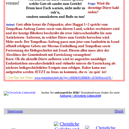
Wird die
welche Gott oft sandte zum Gericht!
Frage:
derzeitige Dürre bald
Drum lasst Euch warnen, nicht mehr zu
enden?
ruh’n,
sondern umzukehren und Buße zu tun!
Gott allein kennt die Zeitpunkte, aber Haggai 1+2 spricht vom
Aufruf:
Tempelbau-Auftrag Gottes sowie vom dürren Land, welches erschüttert wird
und der heutige Bibeltext beschreibt die erste Jahrwochenhälfte bis zum
Antichristen- Auftreten, in welcher Dürre zum Gericht herrschen wird.
Mehr noch: Der Tempelbau-Auftrag passt zum jetzt vom Sanhedrin in Israel
offiziell erfolgten Gebets zur Messias-Enthüllung und Tempelbau sowie
Fortsetzung der Heilsgeschichte mit Israel. Diesem allen muss aber der
Abschluss der Gemeindezeit mit Entrückung vorangehen!
Kurz: Ob die aktuelle Dürre aufhören wird ist angesichts unzähliger
Endzeitzeichen unwahrscheinlich und vielmehr müsste die Entrückung als
nächstes heilsgeschichtliches Ereignis nun erfolgen. Daher kann nur
aufgerufen werden JETZT zu Jesus zu kommen, ehe es `zu spät` ist!
( Link-Tipp zum Thema:
www.gottesbotschaft.de/?pg=1800&NUMMER=1676#News1676
)
Suchen Sie
seelsorgerliche Hilfe
? Kontaktadressen finden Sie unter
Seelsorge / christliche Lebenshilfe
Impressum
Druck