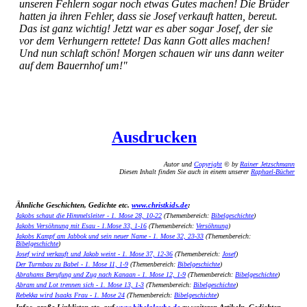
unseren Fehlern sogar noch etwas Gutes machen! Die Brüder
hatten ja ihren Fehler, dass sie Josef verkauft hatten, bereut.
Das ist ganz wichtig! Jetzt war es aber sogar Josef, der sie
vor dem Verhungern rettete! Das kann Gott alles machen!
Und nun schlaft schön! Morgen schauen wir uns dann weiter
auf dem Bauernhof um!"
Ausdrucken
Autor und
Copyright
© by
Rainer Jetzschmann
Diesen Inhalt finden Sie auch in einem unserer
Raphael-Bücher
Ähnliche Geschichten, Gedichte etc.
www.christkids.de
:
Jakobs schaut die Himmelsleiter - 1. Mose 28, 10-22
(Themenbereich:
Bibelgeschichte
)
Jakobs Versöhnung mit Esau - 1.Mose 33, 1-16
(Themenbereich:
Versöhnung
)
Jakobs Kampf am Jabbok und sein neuer Name - 1. Mose 32, 23-33
(Themenbereich:
Bibelgeschichte
)
Josef wird verkauft und Jakob weint - 1. Mose 37, 12-36
(Themenbereich:
Josef
)
Der Turmbau zu Babel - 1. Mose 11, 1-9
(Themenbereich:
Bibelgeschichte
)
Abrahams Berufung und Zug nach Kanaan - 1. Mose 12, 1-9
(Themenbereich:
Bibelgeschichte
)
Abram und Lot trennen sich - 1. Mose 13, 1-3
(Themenbereich:
Bibelgeschichte
)
Rebekka wird Isaaks Frau - 1. Mose 24
(Themenbereich:
Bibelgeschichte
)
Infos, große Linklisten etc. auf
www.bibelglaube.de
zu weiteren Artikeln, Gedichten,