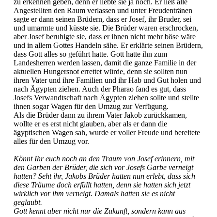
zu erkennen geben, denn er liebte sie ja noch. Er ließ alle
Angestellten den Raum verlassen und unter Freudentränen
sagte er dann seinen Brüdern, dass er Josef, ihr Bruder, sei
und umarmte und küsste sie. Die Brüder waren erschrocken,
aber Josef beruhigte sie, dass er ihnen nicht mehr böse wäre
und in allem Gottes Handeln sähe. Er erklärte seinen Brüdern,
dass Gott alles so geführt hatte. Gott hatte ihn zum
Landesherren werden lassen, damit die ganze Familie in der
aktuellen Hungersnot errettet würde, denn sie sollten nun
ihren Vater und ihre Familien und ihr Hab und Gut holen und
nach Ägypten ziehen. Auch der Pharao fand es gut, dass
Josefs Verwandtschaft nach Ägypten ziehen sollte und stellte
ihnen sogar Wagen für den Umzug zur Verfügung.
Als die Brüder dann zu ihrem Vater Jakob zurückkamen,
wollte er es erst nicht glauben, aber als er dann die
ägyptischen Wagen sah, wurde er voller Freude und bereitete
alles für den Umzug vor.
Könnt Ihr euch noch an den Traum von Josef erinnern, mit
den Garben der Brüder, die sich vor Josefs Garbe verneigt
hatten? Seht ihr, Jakobs Brüder hatten nun erlebt, dass sich
diese Träume doch erfüllt hatten, denn sie hatten sich jetzt
wirklich vor ihm verneigt. Damals hatten sie es nicht
geglaubt.
Gott kennt aber nicht nur die Zukunft, sondern kann aus