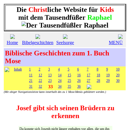
Die
Christ
liche Website für
Kids
mit dem Tausendfüßer
Raphael
Home
Bibelgeschichten
Seelsorge
MENÜ
Biblische Geschichten zum 1. Buch
Mose
Inhalt
1
2
3
4
5
6
7
8
9
10
11
12
13
14
15
16
17
18
19
20
21
22
23
24
25
26
27
28
29
30
33
31
32
34
35
36
(Mit obiger Navigationsleiste kann innerhalb des zu 1 Mose-Menüs geblättert werden.)
Josef gibt sich seinen Brüdern zu
erkennen
Da konnte sich Joseph nicht länger enthalten vor allen, die um ihn