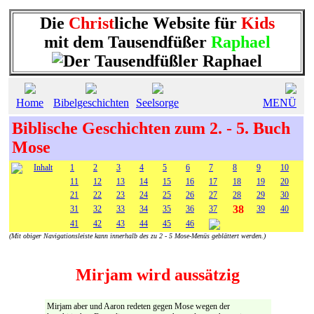
Die
Christ
liche Website für
Kids
mit dem Tausendfüßer
Raphael
Home
Bibelgeschichten
Seelsorge
MENÜ
Biblische Geschichten zum 2. - 5. Buch
Mose
Inhalt
1
2
3
4
5
6
7
8
9
10
11
12
13
14
15
16
17
18
19
20
21
22
23
24
25
26
27
28
29
30
38
31
32
33
34
35
36
37
39
40
41
42
43
44
45
46
(Mit obiger Navigationsleiste kann innerhalb des zu 2 - 5 Mose-Menüs geblättert werden.)
Mirjam wird aussätzig
Mirjam aber und Aaron redeten gegen Mose wegen der