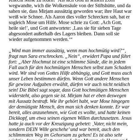
wegwandte, wich die Wolkensäule von der Stiftshütte, und da
sahen sie, dass Mirjam aussätzig geworden war; ihre Haut war
weiß wie Schnee. Als Aaron dies voller Schrecken sah, bat er
sogleich Mose um Hilfe. Mose schrie zu Gott: ‚Ach Gott,
heile sie!’, und Gott antwortete: ‚Lass sie für sieben Tage
abgesondert außerhalb des Lagers bleiben. Dann soll sie
wieder aufgenommen werden.‘“
„Wird man immer aussätzig, wenn man hochmütig wird?“,
fragt nun Sara erschrocken. „Nein“, erwidert Papa und fährt
fort: „Aber Hochmut ist eine schlimme Sünde, die in jedem
Fall auch für den hochmütigen Menschen selbst zum Schaden
wird. Wir sind von Gottes Hilfe abhängig, und Gott muss auch
unser Leben bestimmen dürfen. Wenn Gott andere Menschen
für gewisse Aufgaben erwählt, dürfen wir auch nicht neidisch
sein! Die Bibel sagt sogar, dass Gott hochmütigen Menschen
widersteht, also gegen sie ist. Mirjam hat er eben deswegen
mit Aussatz bestraft. Wie ihr gehört habt, war Mose hingegen
der demütigste Mensch, den man sich denken konnte. Er war
bereit, alles anzunehmen, wie Gott es wollte, und hatte keinen
Dickkopf, um etwa seinen eigenen Willen durchzusetzen. Jesus
hatte ja auch vor der Kreuzigung gebetet: ‚Vater, nicht mein,
sondern DEIN Wille geschehe’ und war bereit, auch den
schlimmsten Weg im Gehorsam zu gehen! Es ist also sehr