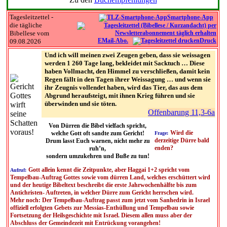
Tagesleitzettel -
Smartphone-App
die tägliche
Bibellese vom
EMail-Abo.
Druck
09.08.2026
Und ich will meinen zwei Zeugen geben, dass sie weissagen
werden 1 260 Tage lang, bekleidet mit Sacktuch … Diese
haben Vollmacht, den Himmel zu verschließen, damit kein
Regen fällt in den Tagen ihrer Weissagung … und wenn sie
ihr Zeugnis vollendet haben, wird das Tier, das aus dem
Abgrund heraufsteigt, mit ihnen Krieg führen und sie
überwinden und sie töten.
Offenbarung 11,3-6a
Von Dürren die Bibel vielfach spricht,
Wird die
welche Gott oft sandte zum Gericht!
Frage:
derzeitige Dürre bald
Drum lasst Euch warnen, nicht mehr zu
enden?
ruh’n,
sondern umzukehren und Buße zu tun!
Gott allein kennt die Zeitpunkte, aber Haggai 1+2 spricht vom
Aufruf:
Tempelbau-Auftrag Gottes sowie vom dürren Land, welches erschüttert wird
und der heutige Bibeltext beschreibt die erste Jahrwochenhälfte bis zum
Antichristen- Auftreten, in welcher Dürre zum Gericht herrschen wird.
Mehr noch: Der Tempelbau-Auftrag passt zum jetzt vom Sanhedrin in Israel
offiziell erfolgten Gebets zur Messias-Enthüllung und Tempelbau sowie
Fortsetzung der Heilsgeschichte mit Israel. Diesem allen muss aber der
Abschluss der Gemeindezeit mit Entrückung vorangehen!