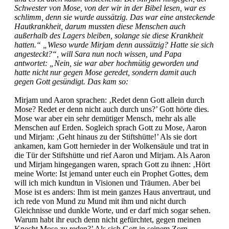
Schwester von Mose, von der wir in der Bibel lesen, war es
schlimm, denn sie wurde aussätzig. Das war eine ansteckende
Hautkrankheit, darum mussten diese Menschen auch
außerhalb des Lagers bleiben, solange sie diese Krankheit
hatten.“ „Wieso wurde Mirjam denn aussätzig? Hatte sie sich
angesteckt?“, will Sara nun noch wissen, und Papa
antwortet: „Nein, sie war aber hochmütig geworden und
hatte nicht nur gegen Mose geredet, sondern damit auch
gegen Gott gesündigt. Das kam so:
Mirjam und Aaron sprachen: ‚Redet denn Gott allein durch
Mose? Redet er denn nicht auch durch uns?’ Gott hörte dies.
Mose war aber ein sehr demütiger Mensch, mehr als alle
Menschen auf Erden. Sogleich sprach Gott zu Mose, Aaron
und Mirjam: ‚Geht hinaus zu der Stiftshütte!’ Als sie dort
ankamen, kam Gott hernieder in der Wolkensäule und trat in
die Tür der Stiftshütte und rief Aaron und Mirjam. Als Aaron
und Mirjam hingegangen waren, sprach Gott zu ihnen: ‚Hört
meine Worte: Ist jemand unter euch ein Prophet Gottes, dem
will ich mich kundtun in Visionen und Träumen. Aber bei
Mose ist es anders: Ihm ist mein ganzes Haus anvertraut, und
ich rede von Mund zu Mund mit ihm und nicht durch
Gleichnisse und dunkle Worte, und er darf mich sogar sehen.
Warum habt ihr euch denn nicht gefürchtet, gegen meinen
Knecht Mose zu reden?’ Als sich Gott in seinem Zorn