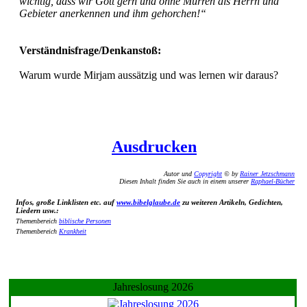
wichtig, dass wir Gott gern und ohne Murren als Herrn und
Gebieter anerkennen und ihm gehorchen!“
Verständnisfrage/Denkanstoß:
Warum wurde Mirjam aussätzig und was lernen wir daraus?
Ausdrucken
Autor und
Copyright
© by
Rainer Jetzschmann
Diesen Inhalt finden Sie auch in einem unserer
Raphael-Bücher
Infos, große Linklisten etc. auf
www.bibelglaube.de
zu weiteren Artikeln, Gedichten,
Liedern usw.:
Themenbereich
biblische Personen
Themenbereich
Krankheit
Jahreslosung 2026