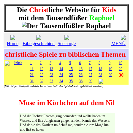
Die
Christ
liche Website für
Kids
mit dem Tausendfüßer
Raphael
Home
Bibelgeschichten
Seelsorge
MENÜ
christliche Spiele zu biblischen Themen
Inhalt
1
2
3
4
5
6
7
8
9
10
11
12
13
14
15
16
17
18
19
20
30
21
22
23
24
25
26
27
28
29
31
32
33
34
35
36
99
(Mit obiger Navigationsleiste kann innerhalb des Spiele-Menüs geblättert werden.)
Mose im Körbchen auf dem Nil
Und die Tochter Pharaos ging hernieder und wollte baden im
Wasser; und ihre Jungfrauen gingen an dem Rande des Wassers.
Und da sie das Kästlein im Schilf sah, sandte sie ihre Magd hin
und ließ es holen.