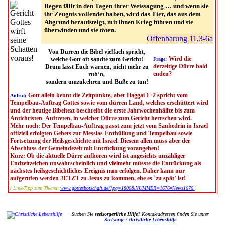
Regen fällt in den Tagen ihrer Weissagung … und wenn sie
ihr Zeugnis vollendet haben, wird das Tier, das aus dem
Abgrund heraufsteigt, mit ihnen Krieg führen und sie
überwinden und sie töten.
Offenbarung 11,3-6a
Von Dürren die Bibel vielfach spricht,
Wird die
welche Gott oft sandte zum Gericht!
Frage:
derzeitige Dürre bald
Drum lasst Euch warnen, nicht mehr zu
enden?
ruh’n,
sondern umzukehren und Buße zu tun!
Gott allein kennt die Zeitpunkte, aber Haggai 1+2 spricht vom
Aufruf:
Tempelbau-Auftrag Gottes sowie vom dürren Land, welches erschüttert wird
und der heutige Bibeltext beschreibt die erste Jahrwochenhälfte bis zum
Antichristen- Auftreten, in welcher Dürre zum Gericht herrschen wird.
Mehr noch: Der Tempelbau-Auftrag passt zum jetzt vom Sanhedrin in Israel
offiziell erfolgten Gebets zur Messias-Enthüllung und Tempelbau sowie
Fortsetzung der Heilsgeschichte mit Israel. Diesem allen muss aber der
Abschluss der Gemeindezeit mit Entrückung vorangehen!
Kurz: Ob die aktuelle Dürre aufhören wird ist angesichts unzähliger
Endzeitzeichen unwahrscheinlich und vielmehr müsste die Entrückung als
nächstes heilsgeschichtliches Ereignis nun erfolgen. Daher kann nur
aufgerufen werden JETZT zu Jesus zu kommen, ehe es `zu spät` ist!
( Link-Tipp zum Thema:
www.gottesbotschaft.de/?pg=1800&NUMMER=1676#News1676
)
Suchen Sie
seelsorgerliche Hilfe
? Kontaktadressen finden Sie unter
Seelsorge / christliche Lebenshilfe