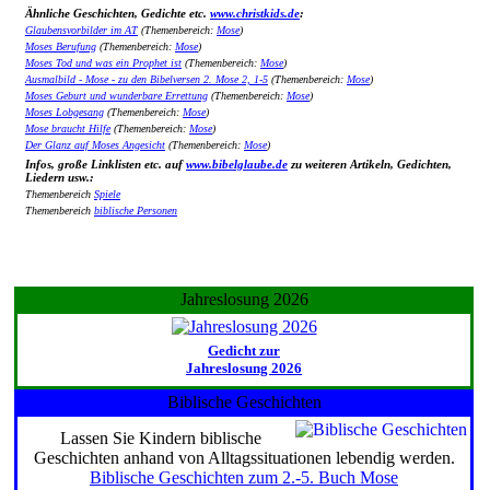
Ähnliche Geschichten, Gedichte etc.
www.christkids.de
:
Glaubensvorbilder im AT
(Themenbereich:
Mose
)
Moses Berufung
(Themenbereich:
Mose
)
Moses Tod und was ein Prophet ist
(Themenbereich:
Mose
)
Ausmalbild - Mose - zu den Bibelversen 2. Mose 2, 1-5
(Themenbereich:
Mose
)
Moses Geburt und wunderbare Errettung
(Themenbereich:
Mose
)
Moses Lobgesang
(Themenbereich:
Mose
)
Mose braucht Hilfe
(Themenbereich:
Mose
)
Der Glanz auf Moses Angesicht
(Themenbereich:
Mose
)
Infos, große Linklisten etc. auf
www.bibelglaube.de
zu weiteren Artikeln, Gedichten,
Liedern usw.:
Themenbereich
Spiele
Themenbereich
biblische Personen
Jahreslosung 2026
Gedicht zur
Jahreslosung 2026
Biblische Geschichten
Lassen Sie Kindern biblische
Geschichten anhand von Alltagssituationen lebendig werden.
Biblische Geschichten zum 2.-5. Buch Mose